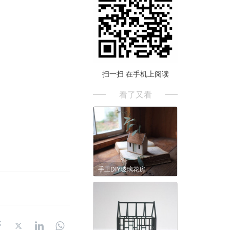
扫一扫 在手机上阅读
看了又看
手工DIY玻璃花房