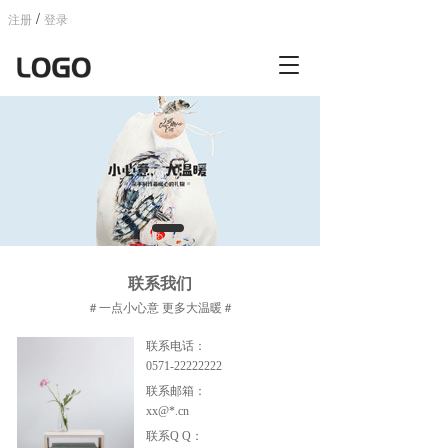
/
注册
登录
T
o
g
g
l
e
n
a
v
i
g
联系我们
a
t
＃一点小心意 更多大温暖＃
i
o
联系电话：
n
0571-22222222
联系邮箱：
xx@*.cn 
联系Q Q：