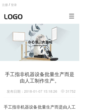
/
注册
登录
T
o
g
g
l
e
n
a
v
i
g
a
手工指非机器设备批量生产而是
t
由人工制作生产。
i
o
n
发布日期：2018-01-07 15:18:26
31752
手工指非机器设备批量生产而是由人工